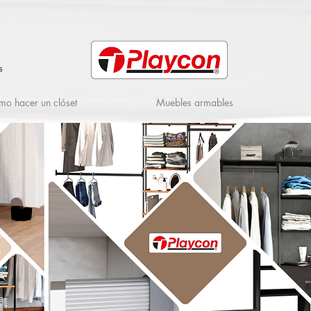
s
o hacer un clóset
Muebles armables