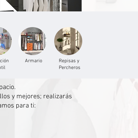
ción
Armario
Repisas y
til
Percheros
pacio.
los y mejores; realizarás
amos para ti: