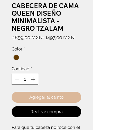
CABECERA DE CAMA
QUEEN DISEÑO
MINIMALISTA -
NEGRO TZALAM
Precio
Precio
 1859,00 MXN 
1497,00 MXN
de
Color
*
oferta
Cantidad
*
Agregar al carrito
Realizar compra
Para que tu cabeza no roce con el