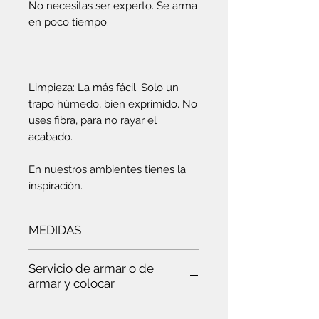
No necesitas ser experto. Se arma
en poco tiempo.
Limpieza: La más fácil. Solo un
trapo húmedo, bien exprimido. No
uses fibra, para no rayar el
acabado.
En nuestros ambientes tienes la
inspiración.
MEDIDAS
Ancho:
185 cm
- Alto:
48 cm
-
Servicio de armar o de
Profundidad:
40 cm
armar y colocar
Es
te servicio es para ti: