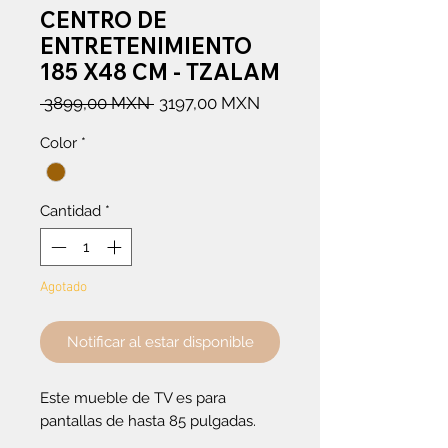
CENTRO DE
ENTRETENIMIENTO
185 X48 CM - TZALAM
Precio
Precio
 3899,00 MXN 
3197,00 MXN
de
Color
*
oferta
Cantidad
*
Agotado
Notificar al estar disponible
Este mueble de TV es para
pantallas de hasta 85 pulgadas.