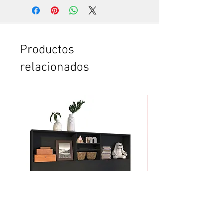
Si quieres ver trabajar a un
experto, que hace todo en pocos
minutos. Te vas a sorprender. Es
que somos especialistas en esto.
Si no tienes tiempo para leer el
Productos
instructivo completo.
relacionados
Si no tienes confianza de cómo
poner la puerta plegable o el
clóset. O de cómo armar el
mueble.
Si vas a comprar dos o más
productos y crees que te vas a
tardar mucho en armarlos.
Si quieres ahorrar tiempo y
esfuerzo.