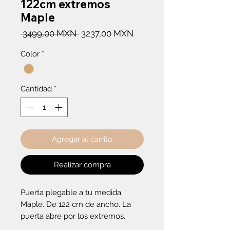
122cm extremos
Maple
Precio
Precio
 3499,00 MXN 
3237,00 MXN
de
Color
*
oferta
Cantidad
*
Agregar al carrito
Realizar compra
Puerta plegable a tu medida. 
Maple. De 122 cm de ancho. La 
puerta abre por los extremos.