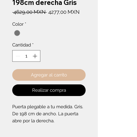
198cm derecha Gris
Precio
Precio
 4629,00 MXN 
4277,00 MXN
de
Color
*
oferta
Cantidad
*
Agregar al carrito
Realizar compra
Puerta plegable a tu medida. Gris. 
De 198 cm de ancho. La puerta 
abre por la derecha.