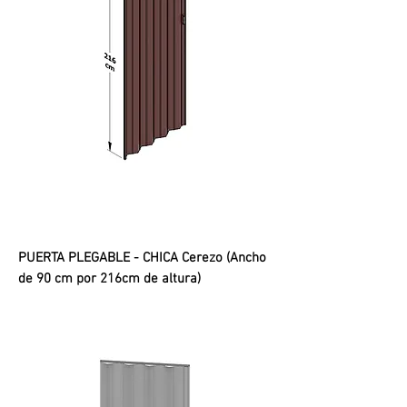
PUERTA PLEGABLE - CHICA Cerezo (Ancho
de 90 cm por 216cm de altura)