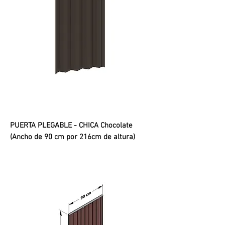
PUERTA PLEGABLE - CHICA Chocolate
(Ancho de 90 cm por 216cm de altura)