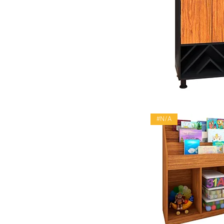
Vista rápid
#N/A