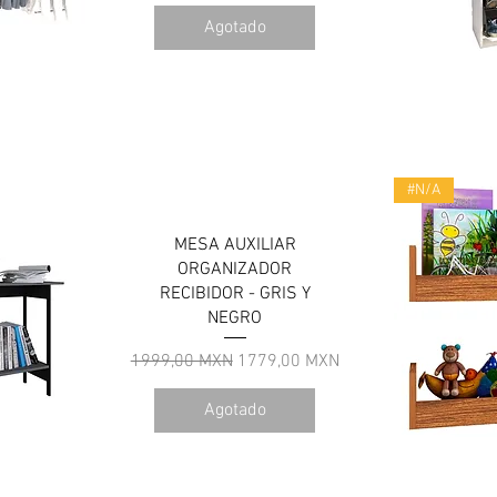
Agotado
a
V
#N/A
MESA AUXILIAR
ORGANIZADOR
RECIBIDOR - GRIS Y
NEGRO
Precio
Precio de oferta
1999,00 MXN
1779,00 MXN
Agotado
a
V