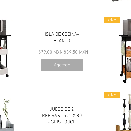
a
V
#N/A
ISLA DE COCINA-
BLANCO
Precio
Precio de oferta
1679,00 MXN
839,50 MXN
Agotado
a
V
#N/A
JUEGO DE 2
REPISAS 14. 1 X 80
- GRIS TOUCH