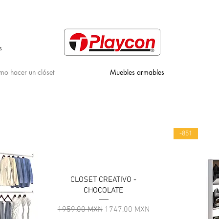
s
o hacer un clóset
Muebles armables
-851
CLOSET CREATIVO -
CHOCOLATE
Precio
Precio de oferta
1959,00 MXN
1747,00 MXN