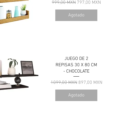
Precio
Precio de oferta
999,00 MXN
797,00 MXN
Agotado
ista rápida
JUEGO DE 2
REPISAS 30 X 80 CM
- CHOCOLATE
Precio
Precio de oferta
1099,00 MXN
897,00 MXN
Agotado
ista rápida