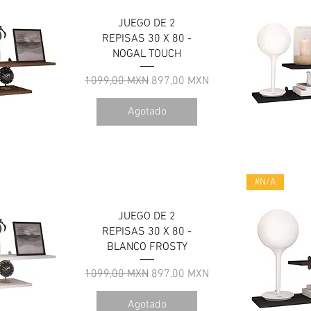
JUEGO DE 2
REPISAS 30 X 80 -
NOGAL TOUCH
Precio
Precio de oferta
1099,00 MXN
897,00 MXN
Agotado
a
V
#N/A
JUEGO DE 2
REPISAS 30 X 80 -
BLANCO FROSTY
Precio
Precio de oferta
1099,00 MXN
897,00 MXN
Agotado