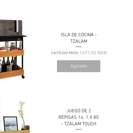
ista rápida
ISLA DE COCINA -
TZALAM
Precio
Precio de oferta
1679,00 MXN
1497,00 MXN
Agotado
ista rápida
JUEGO DE 2
REPISAS 14. 1 X 80
- TZALAM TOUCH