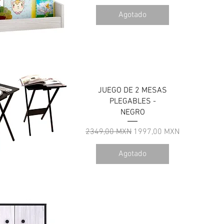
Agotado
ista rápida
JUEGO DE 2 MESAS
PLEGABLES -
NEGRO
Precio
Precio de oferta
2349,00 MXN
1997,00 MXN
Agotado
ista rápida