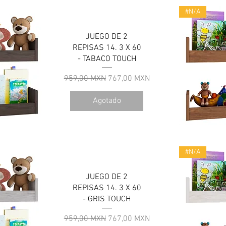
#N/A
JUEGO DE 2
REPISAS 14. 3 X 60
- TABACO TOUCH
Precio
Precio de oferta
959,00 MXN
767,00 MXN
Agotado
a
V
#N/A
JUEGO DE 2
REPISAS 14. 3 X 60
- GRIS TOUCH
Precio
Precio de oferta
959,00 MXN
767,00 MXN