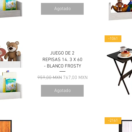
Agotado
a
V
-1061
JUEGO DE 2
REPISAS 14. 3 X 60
- BLANCO FROSTY
Precio
Precio de oferta
959,00 MXN
767,00 MXN
Agotado
a
V
-2161