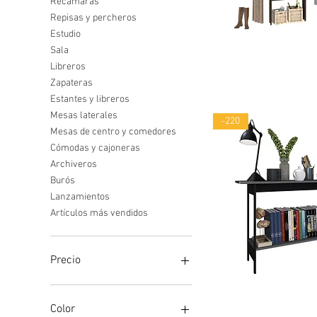
Recámaras
Repisas y percheros
Estudio
Sala
Vista rápid
Libreros
Zapateras
Estantes y libreros
Mesas laterales
-220
Mesas de centro y comedores
Cómodas y cajoneras
Archiveros
Burós
Lanzamientos
Artículos más vendidos
Precio
Vista rápid
697 MXN
5497 MXN
Color