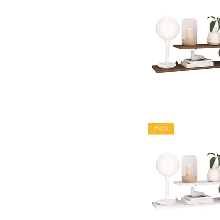
Vista rápid
#N/A