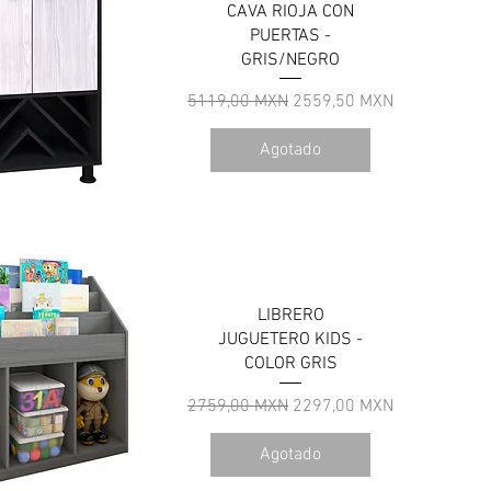
CAVA RIOJA CON
PUERTAS -
GRIS/NEGRO
Precio
Precio de oferta
5119,00 MXN
2559,50 MXN
Agotado
ista rápida
LIBRERO
JUGUETERO KIDS -
COLOR GRIS
Precio
Precio de oferta
2759,00 MXN
2297,00 MXN
Agotado