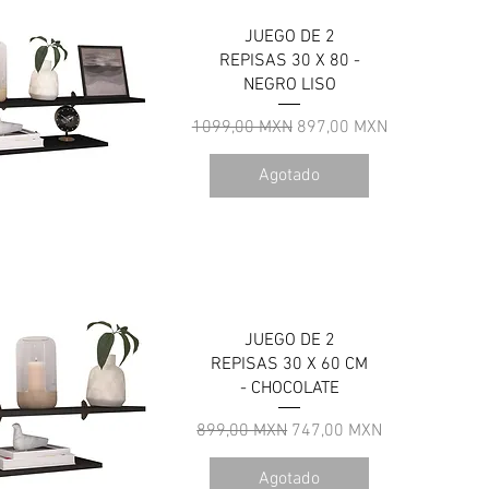
JUEGO DE 2
REPISAS 30 X 80 -
NEGRO LISO
Precio
Precio de oferta
1099,00 MXN
897,00 MXN
Agotado
ista rápida
JUEGO DE 2
REPISAS 30 X 60 CM
- CHOCOLATE
Precio
Precio de oferta
899,00 MXN
747,00 MXN
Agotado