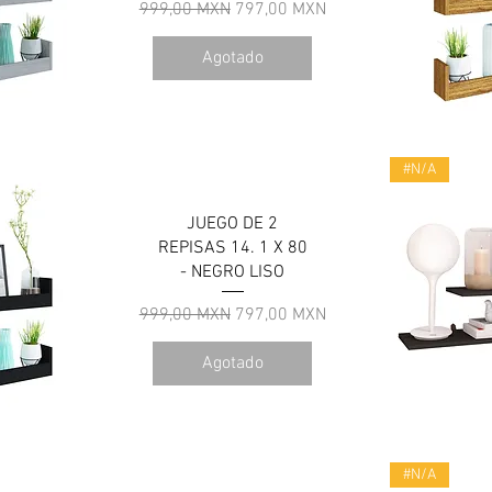
Precio
Precio de oferta
999,00 MXN
797,00 MXN
Agotado
a
V
#N/A
JUEGO DE 2
REPISAS 14. 1 X 80
- NEGRO LISO
Precio
Precio de oferta
999,00 MXN
797,00 MXN
Agotado
a
V
#N/A