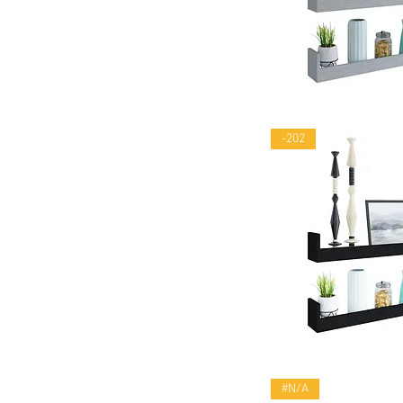
Vista rápid
-202
Vista rápid
#N/A