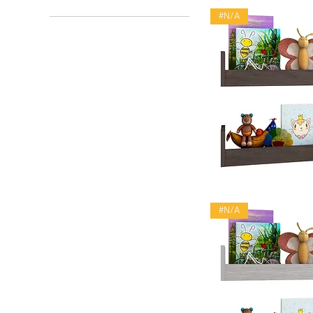
#N/A
Vista rápid
#N/A