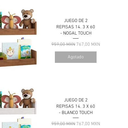
JUEGO DE 2
REPISAS 14. 3 X 60
- NOGAL TOUCH
Precio
Precio de oferta
959,00 MXN
767,00 MXN
Agotado
ista rápida
JUEGO DE 2
REPISAS 14. 3 X 60
- BLANCO TOUCH
Precio
Precio de oferta
959,00 MXN
767,00 MXN