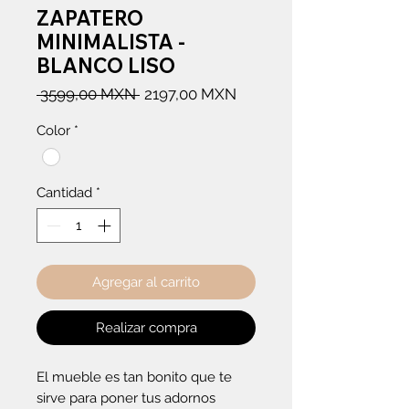
ZAPATERO
MINIMALISTA -
BLANCO LISO
Precio
Precio
 3599,00 MXN 
2197,00 MXN
de
Color
*
oferta
Cantidad
*
Agregar al carrito
Realizar compra
El mueble es tan bonito que te
sirve para poner tus adornos