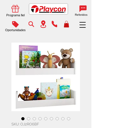
Referidos
Programa fiel
Oportunidades
SKU: OJ2RO6BF