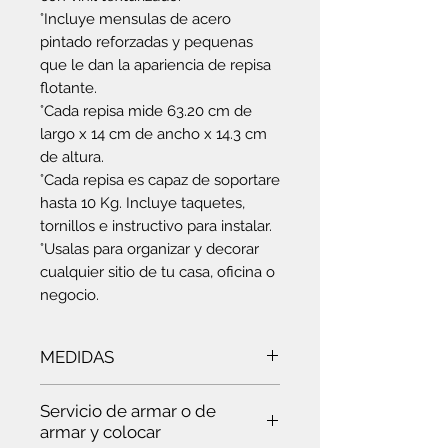
°Incluye mensulas de acero
pintado reforzadas y pequenas
que le dan la apariencia de repisa
flotante.
°Cada repisa mide 63.20 cm de
largo x 14 cm de ancho x 14.3 cm
de altura.
°Cada repisa es capaz de soportare
hasta 10 Kg. Incluye taquetes,
tornillos e instructivo para instalar.
°Usalas para organizar y decorar
cualquier sitio de tu casa, oficina o
negocio.
MEDIDAS
Ancho:
14 cm
- Largo:
63.20
- Alto:
Servicio de armar o de
14.3 cm
armar y colocar