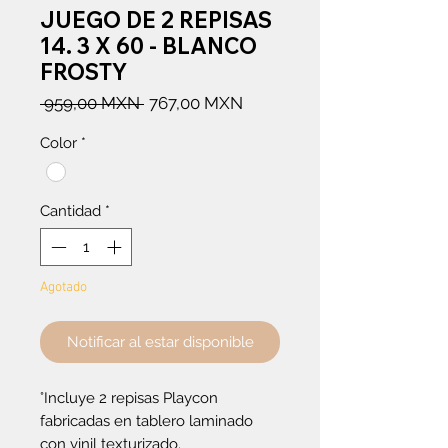
JUEGO DE 2 REPISAS
14. 3 X 60 - BLANCO
FROSTY
Precio
Precio
 959,00 MXN 
767,00 MXN
de
Color
*
oferta
Cantidad
*
Agotado
Notificar al estar disponible
°Incluye 2 repisas Playcon
fabricadas en tablero laminado
con vinil texturizado.