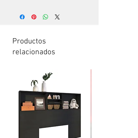
Es
te servicio es para ti:
Si quieres ver trabajar a un
experto, que hace todo en pocos
minutos. Te vas a sorprender. Es
que somos especialistas en esto.
Si no tienes tiempo para leer el
Productos
instructivo completo.
relacionados
Si no tienes confianza de cómo
poner la puerta plegable o el
clóset. O de cómo armar el
mueble.
Si vas a comprar dos o más
productos y crees que te vas a
tardar mucho en armarlos.
Si quieres ahorrar tiempo y
esfuerzo.