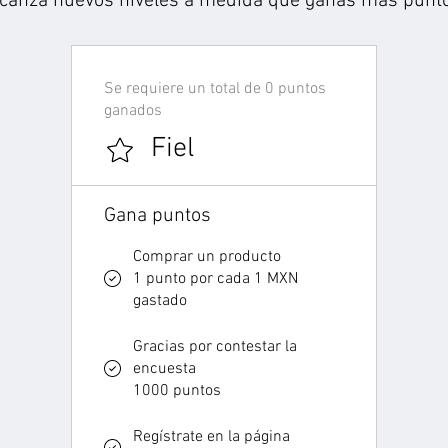
lcanza nuevos niveles a medida que ganas más punto
Se requiere un total de 0 puntos
ganados
Fiel
Gana puntos
Comprar un producto
1 punto por cada 1 MXN
gastado
Gracias por contestar la
encuesta
1000 puntos
Regístrate en la página