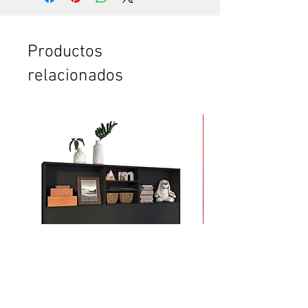
experto, que hace todo en pocos
minutos. Te vas a sorprender. Es
que somos especialistas en esto.
Si no tienes tiempo para leer el
Productos
instructivo completo.
relacionados
Si no tienes confianza de cómo
poner la puerta plegable o el
clóset. O de cómo armar el
mueble.
Si vas a comprar dos o más
productos y crees que te vas a
tardar mucho en armarlos.
Si quieres ahorrar tiempo y
esfuerzo.