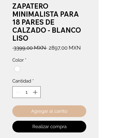
ZAPATERO
MINIMALISTA PARA
18 PARES DE
CALZADO - BLANCO
LISO
Precio
Precio
 3399,00 MXN 
2897,00 MXN
de
Color
*
oferta
Cantidad
*
Agregar al carrito
Realizar compra