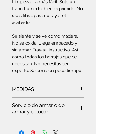
Limpieza: La más fácil. Solo un
trapo húmedo, bien exprimido. No
uses fibra, para no rayar el
acabado.
Se siente y se ve como madera.
No se oxida. Llega empacado y
sin armar. Trae su instructivo. Así
como todos los herrajes que se
necesitan. No necesitas ser
experto. Se arma en poco tiempo.
MEDIDAS
Ancho:
60 cm
- Alto:
122 cm
-
Servicio de armar o de
Profundidad:
30
cm
armar y colocar
Es
te servicio es para ti:
Si quieres ver trabajar a un