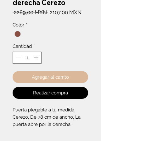
derecha Cerezo
Precio
Precio
 2289,00 MXN 
2107,00 MXN
de
Color
*
oferta
Cantidad
*
Agregar al carrito
Realizar compra
Puerta plegable a tu medida. 
Cerezo. De 78 cm de ancho. La 
puerta abre por la derecha.