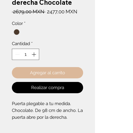
derecha Chocolate
Precio
Precio
 2679,00 MXN 
2477,00 MXN
de
Color
*
oferta
Cantidad
*
Agregar al carrito
Realizar compra
Puerta plegable a tu medida. 
Chocolate. De 98 cm de ancho. La 
puerta abre por la derecha.