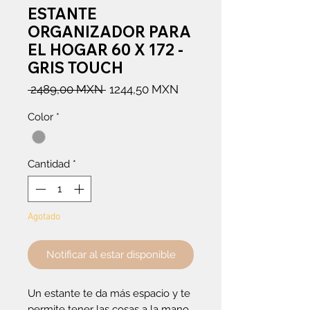
ESTANTE
ORGANIZADOR PARA
EL HOGAR 60 X 172 -
GRIS TOUCH
Precio
Precio
 2489,00 MXN 
1244,50 MXN
de
Color
*
oferta
Cantidad
*
Agotado
Notificar al estar disponible
Un estante te da más espacio y te
permite tener las cosas a la mano.