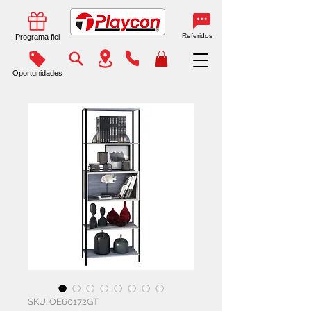
Referidos
Programa fiel
Oportunidades
SKU: OE60172GT