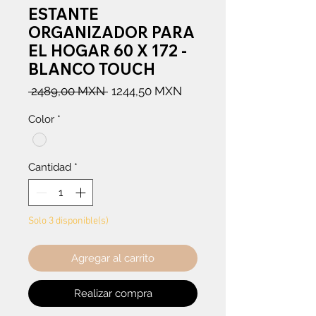
ESTANTE
ORGANIZADOR PARA
EL HOGAR 60 X 172 -
BLANCO TOUCH
Precio
Precio
 2489,00 MXN 
1244,50 MXN
de
Color
*
oferta
Cantidad
*
Solo 3 disponible(s)
Agregar al carrito
Realizar compra