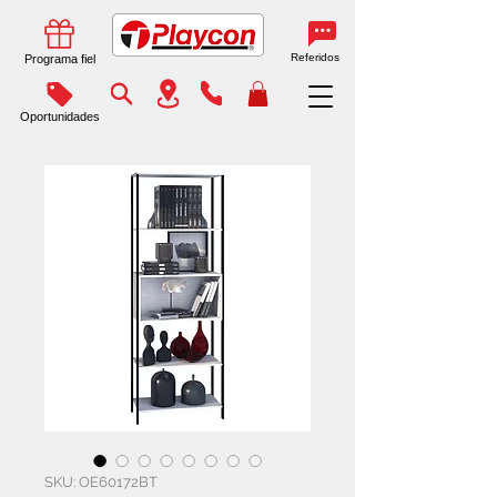
Referidos
Programa fiel
Oportunidades
SKU: OE60172BT