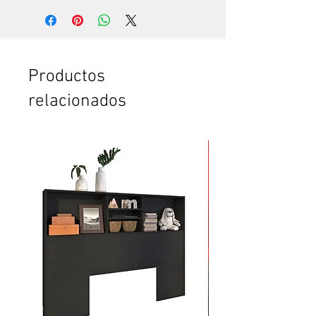
Si quieres ver trabajar a un
experto, que hace todo en pocos
minutos. Te vas a sorprender. Es
que somos especialistas en esto.
Si no tienes tiempo para leer el
Productos
instructivo completo.
relacionados
Si no tienes confianza de cómo
poner la puerta plegable o el
clóset. O de cómo armar el
mueble.
Si vas a comprar dos o más
productos y crees que te vas a
tardar mucho en armarlos.
Si quieres ahorrar tiempo y
esfuerzo.