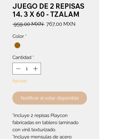
JUEGO DE 2 REPISAS
14. 3 X 60 - TZALAM
Precio
Precio
 959,00 MXN 
767,00 MXN
de
Color
*
oferta
Cantidad
*
Agotado
Notificar al estar disponible
°Incluye 2 repisas Playcon
fabricadas en tablero laminado
con vinil texturizado.
°Incluye mensulas de acero