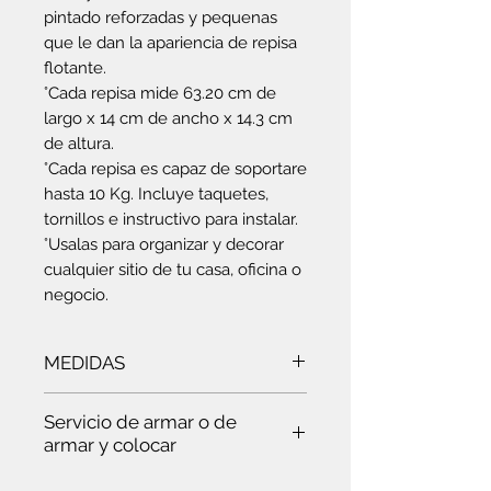
pintado reforzadas y pequenas
que le dan la apariencia de repisa
flotante.
°Cada repisa mide 63.20 cm de
largo x 14 cm de ancho x 14.3 cm
de altura.
°Cada repisa es capaz de soportare
hasta 10 Kg. Incluye taquetes,
tornillos e instructivo para instalar.
°Usalas para organizar y decorar
cualquier sitio de tu casa, oficina o
negocio.
MEDIDAS
Ancho:
14 cm
- Largo:
63.20
- Alto:
Servicio de armar o de
14.3 cm
armar y colocar
Es
te servicio es para ti: