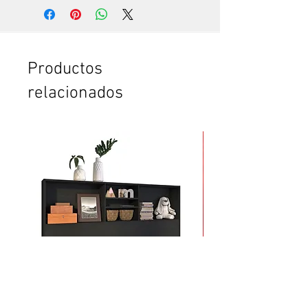
Si quieres ver trabajar a un
experto, que hace todo en pocos
minutos. Te vas a sorprender. Es
que somos especialistas en esto.
Si no tienes tiempo para leer el
Productos
instructivo completo.
relacionados
Si no tienes confianza de cómo
poner la puerta plegable o el
clóset. O de cómo armar el
mueble.
Si vas a comprar dos o más
productos y crees que te vas a
tardar mucho en armarlos.
Si quieres ahorrar tiempo y
esfuerzo.