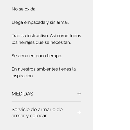
No se oxida.
Llega empacada y sin armar.
Trae su instructivo. Así como todos
los herrajes que se necesitan.
Se arma en poco tiempo.
En nuestros ambientes tienes la
inspiración
MEDIDAS
Ancho:
40 cm
- Largo:
40 cm
-
Servicio de armar o de
Altura:
51 cm
armar y colocar
Es
te servicio es para ti: