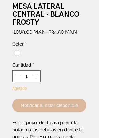
MESA LATERAL
CENTRAL - BLANCO
FROSTY
Precio
Precio
 1069,00 MXN 
534,50 MXN
de
Color
*
oferta
Cantidad
*
Agotado
Notificar al estar disponible
Es el apoyo ideal para poner la
botana o las bebidas en donde tú
quieras. Por eso, queda genial