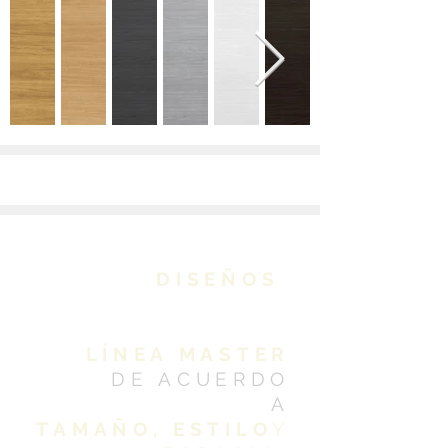
DISEÑOS
ELABORADOS
CON
LÍNEA MASTER
DE ACUERDO
A
TAMAÑO,
ESTILO
Y