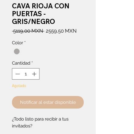
CAVA RIOJA CON
PUERTAS -
GRIS/NEGRO
Precio
Precio
 5119,00 MXN 
2559,50 MXN
de
Color
*
oferta
Cantidad
*
Agotado
Notificar al estar disponible
¿Todo listo para recibir a tus
invitados?