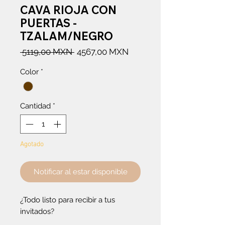
CAVA RIOJA CON
PUERTAS -
TZALAM/NEGRO
Precio
Precio
 5119,00 MXN 
4567,00 MXN
de
Color
*
oferta
Cantidad
*
Agotado
Notificar al estar disponible
¿Todo listo para recibir a tus
invitados?