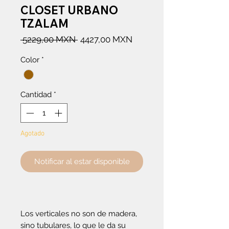
CLOSET URBANO
TZALAM
Precio
Precio
 5229,00 MXN 
4427,00 MXN
de
Color
*
oferta
Cantidad
*
Agotado
Notificar al estar disponible
Los verticales no son de madera,
sino tubulares, lo que le da su