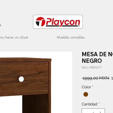
s
o hacer un clóset
Muebles armables
MESA DE N
NEGRO
SKU: MDNOT
P
 1999,00 MXN 
Color
*
Cantidad
*