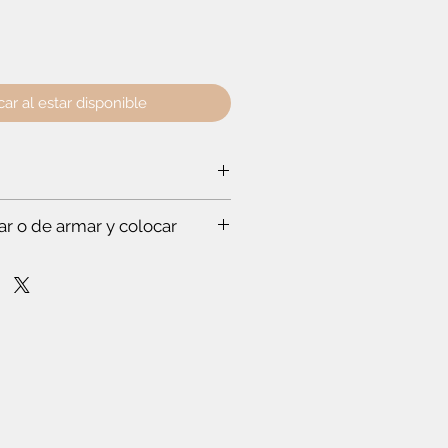
car al estar disponible
lto:
62.5 cm
- Profundidad:
40.1 cm
ar o de armar y colocar
a ti:
rabajar a un experto, que hace todo
s. Te vas a sorprender. Es que
stas en esto.
mpo para leer el instructivo
nfianza de cómo poner la puerta
lóset. O de cómo armar el mueble.
r dos o más productos y crees que