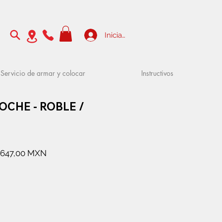
Iniciar sesión
Servicio de armar y colocar
Instructivos
OCHE - ROBLE /
recio
Precio
1647,00 MXN
de
oferta