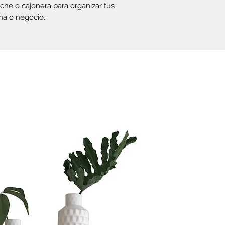
te vas a tardar
he o cajonera para organizar tus
Si quieres ahorr
na o negocio..