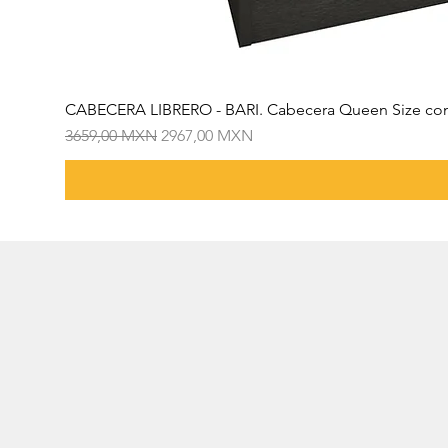
CABECERA LIBRERO - BARI. Cabecera Queen Size con
Precio
Precio de oferta
3659,00 MXN
2967,00 MXN