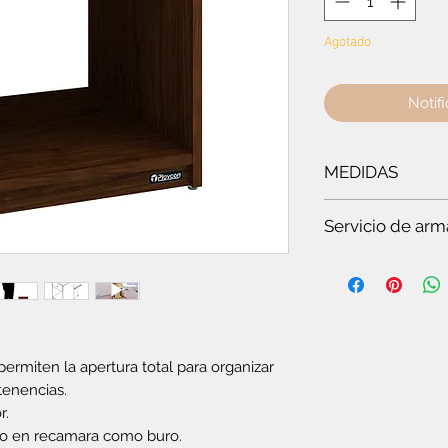
Agotado
Notifi
MEDIDAS
Ancho:
41.8 cm
- A
Servicio de arm
Es
te servicio es par
Si quieres ver t
en pocos minuto
somos especiali
Si no tienes tie
ermiten la apertura total para organizar
completo.
Si no tienes co
enencias.
plegable o el c
r.
Si vas a compra
so en recamara como buro.