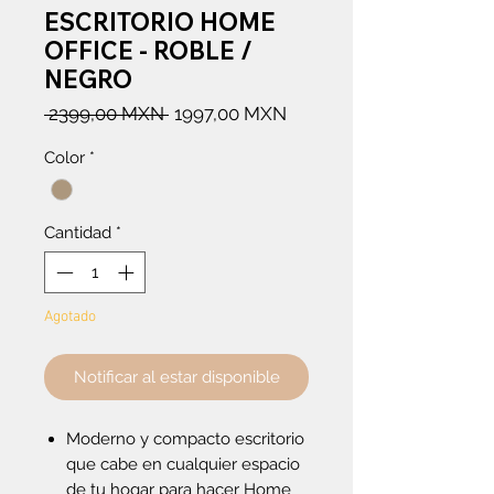
ESCRITORIO HOME
OFFICE - ROBLE /
NEGRO
Precio
Precio
 2399,00 MXN 
1997,00 MXN
de
Color
*
oferta
Cantidad
*
Agotado
Notificar al estar disponible
Moderno y compacto escritorio
que cabe en cualquier espacio
de tu hogar para hacer Home