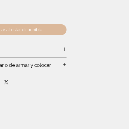
car al estar disponible
lto:
180 cm
- Profundidad:
40.4 cm
ar o de armar y colocar
a ti:
rabajar a un experto, que hace todo
s. Te vas a sorprender. Es que
stas en esto.
mpo para leer el instructivo
nfianza de cómo poner la puerta
lóset. O de cómo armar el mueble.
r dos o más productos y crees que