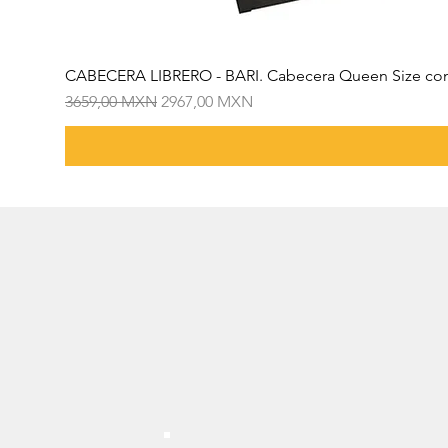
CABECERA LIBRERO - BARI. Cabecera Queen Size con
Precio
Precio de oferta
3659,00 MXN
2967,00 MXN