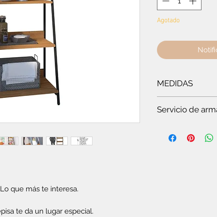
Agotado
Notifi
MEDIDAS
Ancho:
63.2 cm
- A
Servicio de arm
Es
te servicio es par
Si quieres ver t
en pocos minuto
somos especiali
Si no tienes tie
completo.
Si no tienes co
 Lo que más te interesa.
plegable o el c
Si vas a compra
episa te da un lugar especial.