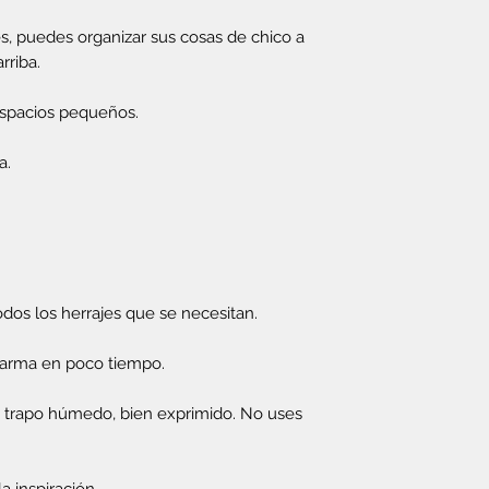
te vas a tardar
Si quieres ahorr
es, puedes organizar sus cosas de chico a
rriba.
espacios pequeños.
a.
odos los herrajes que se necesitan.
 arma en poco tiempo.
un trapo húmedo, bien exprimido. No uses