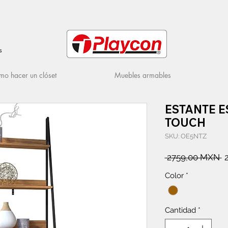
s
o hacer un clóset
Muebles armables
ESTANTE E
TOUCH
SKU: OE5NTZ
P
 2759,00 MXN 
Color
*
Cantidad
*