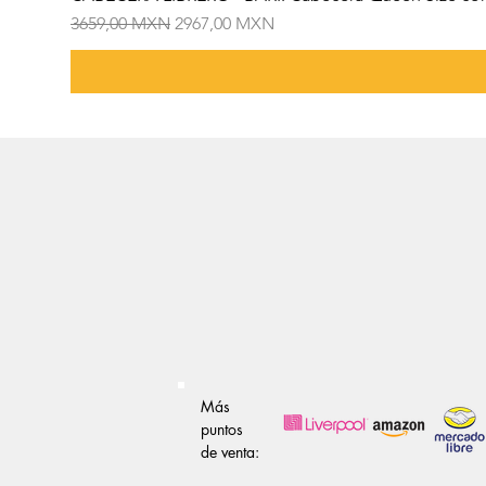
Precio
Precio de oferta
3659,00 MXN
2967,00 MXN
Más
puntos
de venta: