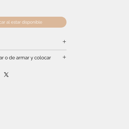
car al estar disponible
lto:
81 cm
- Profundidad:
40.20 cm
ar o de armar y colocar
a ti:
rabajar a un experto, que hace todo
s. Te vas a sorprender. Es que
stas en esto.
mpo para leer el instructivo
nfianza de cómo poner la puerta
lóset. O de cómo armar el mueble.
r dos o más productos y crees que
 mucho en armarlos.
ar tiempo y esfuerzo.