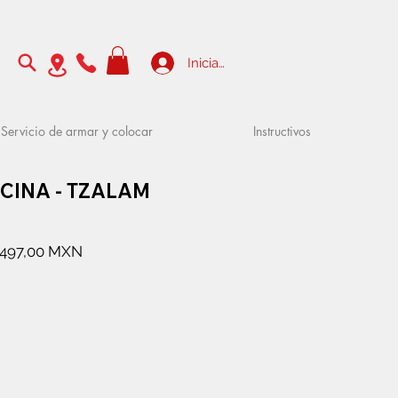
Iniciar sesión
Servicio de armar y colocar
Instructivos
OCINA - TZALAM
recio
Precio
1497,00 MXN
de
oferta