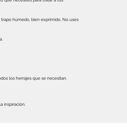
o que necesites para tratar a tus
un trapo húmedo, bien exprimido. No uses
a.
odos los herrajes que se necesitan.
a inspiración.