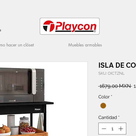
s
o hacer un clóset
Muebles armables
ISLA DE C
SKU: OICTZNL
P
 1679,00 MXN 
Color
*
Cantidad
*