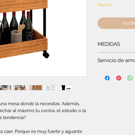
Agotado
Notifi
MEDIDAS
Ancho:
64.4 cm
- A
Servicio de arm
Es
te servicio es par
Si quieres ver t
en pocos minuto
somos especiali
Si no tienes tie
completo.
r una mesa donde la necesitas. Además,
Si no tienes co
echar al máximo tu cocina, el estudio o la
plegable o el c
s tendencia?
Si vas a compra
te vas a tardar
 a caer. Porque es muy fuerte y aguanta
Si quieres ahorr