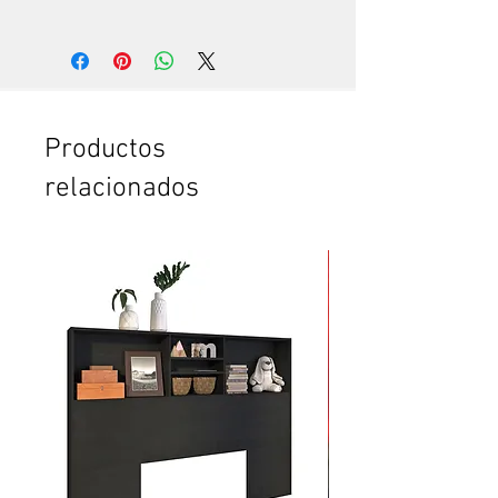
Es
te servicio es para ti:
Si quieres ver trabajar a un
experto, que hace todo en pocos
minutos. Te vas a sorprender. Es
que somos especialistas en esto.
Si no tienes tiempo para leer el
Productos
instructivo completo.
relacionados
Si no tienes confianza de cómo
poner la puerta plegable o el
clóset. O de cómo armar el
mueble.
Si vas a comprar dos o más
productos y crees que te vas a
tardar mucho en armarlos.
Si quieres ahorrar tiempo y
esfuerzo.