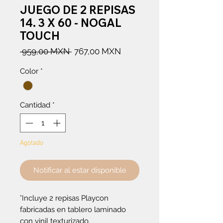
JUEGO DE 2 REPISAS
14. 3 X 60 - NOGAL
TOUCH
Precio
Precio
 959,00 MXN 
767,00 MXN
de
Color
*
oferta
Cantidad
*
Agotado
Notificar al estar disponible
°Incluye 2 repisas Playcon
fabricadas en tablero laminado
con vinil texturizado.