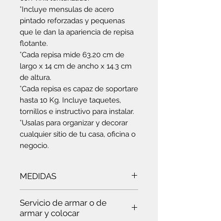
°Incluye mensulas de acero
pintado reforzadas y pequenas
que le dan la apariencia de repisa
flotante.
°Cada repisa mide 63.20 cm de
largo x 14 cm de ancho x 14.3 cm
de altura.
°Cada repisa es capaz de soportare
hasta 10 Kg. Incluye taquetes,
tornillos e instructivo para instalar.
°Usalas para organizar y decorar
cualquier sitio de tu casa, oficina o
negocio.
MEDIDAS
Ancho:
14 cm
- Largo:
63.20
- Alto:
Servicio de armar o de
14.3 cm
armar y colocar