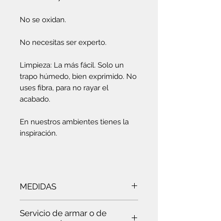
No se oxidan.
No necesitas ser experto.
Limpieza: La más fácil. Solo un
trapo húmedo, bien exprimido. No
uses fibra, para no rayar el
acabado.
En nuestros ambientes tienes la
inspiración.
MEDIDAS
Ancho:
80.2 cm
- Alto:
1.6 cm
-
Servicio de armar o de
Profundidad:
19.8 cm