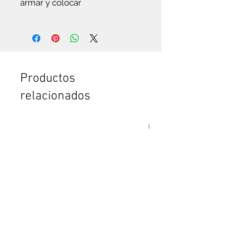
armar y colocar
Es
te servicio es para ti:
Si quieres ver trabajar a un
experto, que hace todo en pocos
minutos. Te vas a sorprender. Es
que somos especialistas en esto.
Si no tienes tiempo para leer el
Productos
instructivo completo.
relacionados
Si no tienes confianza de cómo
poner la puerta plegable o el
clóset. O de cómo armar el
mueble.
Si vas a comprar dos o más
productos y crees que te vas a
tardar mucho en armarlos.
Si quieres ahorrar tiempo y
esfuerzo.