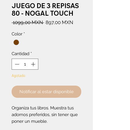
JUEGO DE 3 REPISAS
80 - NOGAL TOUCH
Precio
Precio
 1099,00 MXN 
897,00 MXN
de
Color
*
oferta
Cantidad
*
Agotado
Notificar al estar disponible
Organiza tus libros. Muestra tus
adornos preferidos, sin tener que
poner un mueble.