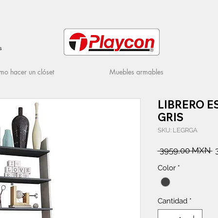
s
o hacer un clóset
Muebles armables
LIBRERO E
GRIS
SKU: LEGRGA
P
 3959,00 MXN 
Color
*
Cantidad
*