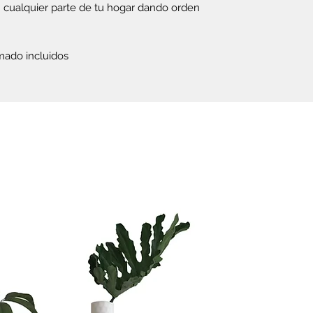
te vas a tardar
n cualquier parte de tu hogar dando orden
Si quieres ahorr
rmado incluidos