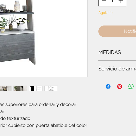
Agotado
Notifi
MEDIDAS
Ancho:
63.2 cm
- A
Servicio de arm
Es
te servicio es par
Si quieres ver t
en pocos minuto
somos especiali
es superiores para ordenar y decorar
Si no tienes tie
ar
completo.
Si no tienes co
ado texturizado
plegable o el c
ior cubierto con puerta abatible del color
Si vas a compra