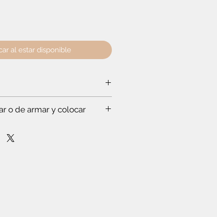
car al estar disponible
lto:
179 cm
- Profundidad:
40.3 cm
ar o de armar y colocar
a ti:
rabajar a un experto, que hace todo
s. Te vas a sorprender. Es que
stas en esto.
mpo para leer el instructivo
nfianza de cómo poner la puerta
lóset. O de cómo armar el mueble.
r dos o más productos y crees que