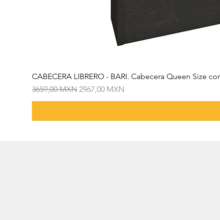
CABECERA LIBRERO - BARI. Cabecera Queen Size con
Precio
Precio de oferta
3659,00 MXN
2967,00 MXN