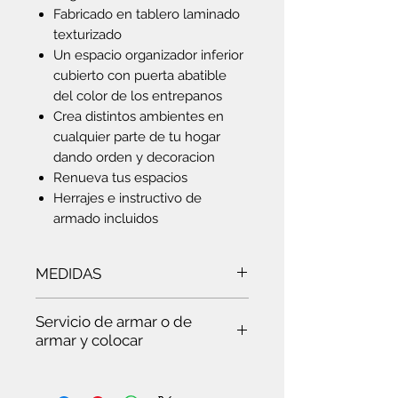
Fabricado en tablero laminado
texturizado
Un espacio organizador inferior
cubierto con puerta abatible
del color de los entrepanos
Crea distintos ambientes en
cualquier parte de tu hogar
dando orden y decoracion
Renueva tus espacios
Herrajes e instructivo de
armado incluidos
MEDIDAS
Ancho:
63.2 cm
- Alto:
179 cm
-
Servicio de armar o de
Profundidad:
40.3 cm
armar y colocar
Es
te servicio es para ti:
Si quieres ver trabajar a un