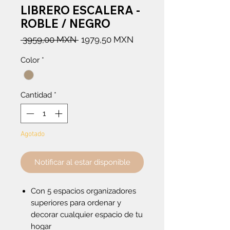
LIBRERO ESCALERA -
ROBLE / NEGRO
Precio
Precio
 3959,00 MXN 
1979,50 MXN
de
Color
*
oferta
Cantidad
*
Agotado
Notificar al estar disponible
Con 5 espacios organizadores
superiores para ordenar y
decorar cualquier espacio de tu
hogar