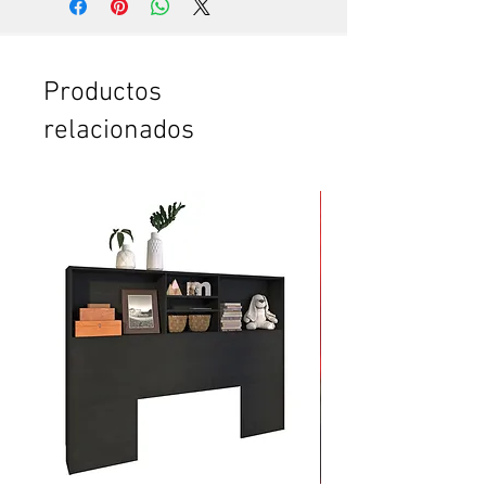
experto, que hace todo en pocos
minutos. Te vas a sorprender. Es
que somos especialistas en esto.
Si no tienes tiempo para leer el
Productos
instructivo completo.
relacionados
Si no tienes confianza de cómo
poner la puerta plegable o el
clóset. O de cómo armar el
mueble.
Si vas a comprar dos o más
productos y crees que te vas a
tardar mucho en armarlos.
Si quieres ahorrar tiempo y
esfuerzo.