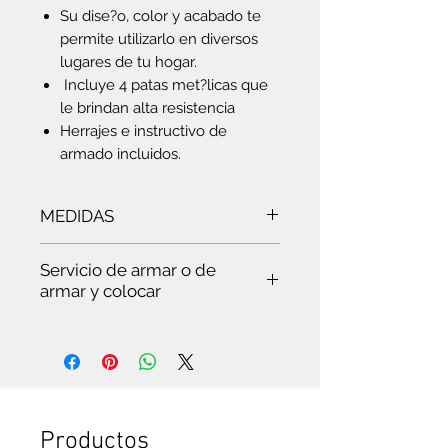
Su dise?o, color y acabado te
permite utilizarlo en diversos
lugares de tu hogar.
Incluye 4 patas met?licas que
le brindan alta resistencia
Herrajes e instructivo de
armado incluidos.
MEDIDAS
Ancho:
60.2 cm
- Largo:
96.8 cm
-
Servicio de armar o de
Altura:
35.1 cm
armar y colocar
Es
te servicio es para ti:
Si quieres ver trabajar a un
experto, que hace todo en pocos
minutos. Te vas a sorprender. Es
que somos especialistas en esto.
Si no tienes tiempo para leer el
Productos