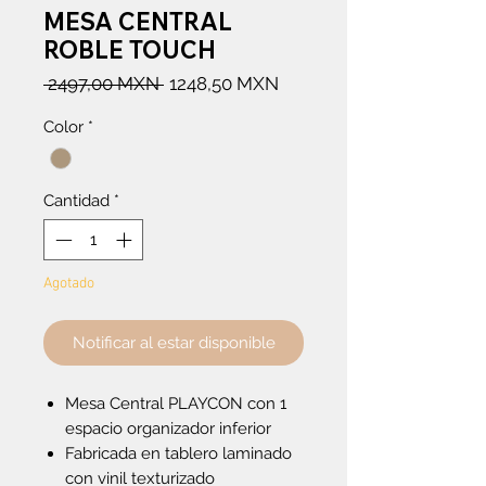
MESA CENTRAL
ROBLE TOUCH
Precio
Precio
 2497,00 MXN 
1248,50 MXN
de
Color
*
oferta
Cantidad
*
Agotado
Notificar al estar disponible
Mesa Central PLAYCON con 1
espacio organizador inferior
Fabricada en tablero laminado
con vinil texturizado