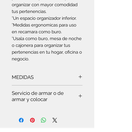
organizar con mayor comodidad
tus pertenencias.
°Un espacio organizador inferior.
°Medidas ergonomicas para uso
en recamara como buro.
°Usala como buro, mesa de noche
o cajonera para organizar tus
pertenencias en tu hogar, oficina o
negocio.
MEDIDAS
Ancho:
41.8 cm
- Alto:
62.5 cm
-
Servicio de armar o de
Profundidad:
40.1 cm
armar y colocar
Es
te servicio es para ti:
Si quieres ver trabajar a un
experto, que hace todo en pocos
minutos. Te vas a sorprender. Es