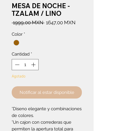
MESA DE NOCHE -
TZALAM / LINO
Precio
Precio
 1999,00 MXN 
1647,00 MXN
de
Color
*
oferta
Cantidad
*
Agotado
Notificar al estar disponible
°Diseno elegante y combinaciones
de colores.
°Un cajon con correderas que
permiten la apertura total para