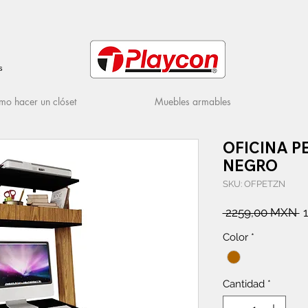
s
o hacer un clóset
Muebles armables
OFICINA P
NEGRO
SKU: OFPETZN
P
 2259,00 MXN 
Color
*
Cantidad
*