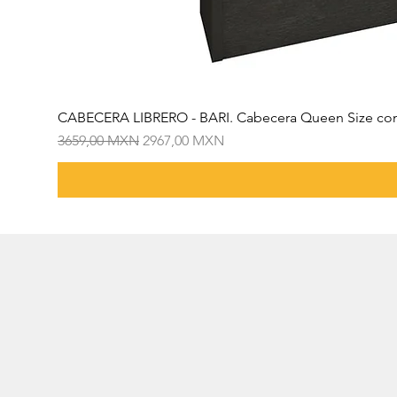
CABECERA LIBRERO - BARI. Cabecera Queen Size con
Precio
Precio de oferta
3659,00 MXN
2967,00 MXN