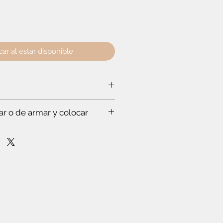
car al estar disponible
o:
179 cm
- Profundidad:
48 cm
ar o de armar y colocar
a ti:
rabajar a un experto, que hace todo
s. Te vas a sorprender. Es que
stas en esto.
mpo para leer el instructivo
nfianza de cómo poner la puerta
lóset. O de cómo armar el mueble.
r dos o más productos y crees que