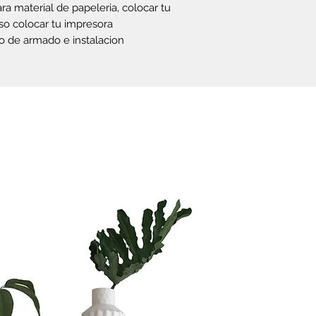
te vas a tardar
ra material de papeleria, colocar tu
Si quieres ahorr
so colocar tu impresora
vo de armado e instalacion