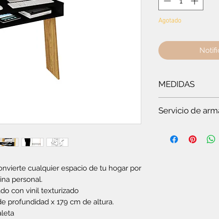
Agotado
Notifi
MEDIDAS
Ancho:
75 cm
- Alt
Servicio de arm
Es
te servicio es par
Si quieres ver t
en pocos minuto
somos especiali
onvierte cualquier espacio de tu hogar por
Si no tienes tie
ina personal.
completo.
Si no tienes co
do con vinil texturizado
plegable o el c
e profundidad x 179 cm de altura.
Si vas a compra
leta