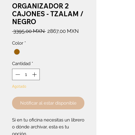
ORGANIZADOR 2
CAJONES - TZALAM /
NEGRO
Precio
Precio
 3395,00 MXN 
2867,00 MXN
de
Color
*
oferta
Cantidad
*
Agotado
Notificar al estar disponible
Si en tu oficina necesitas un librero
o dónde archivar, esta es tu
opción.