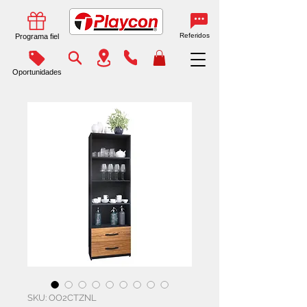
Referidos
Programa fiel
Oportunidades
SKU: OO2CTZNL