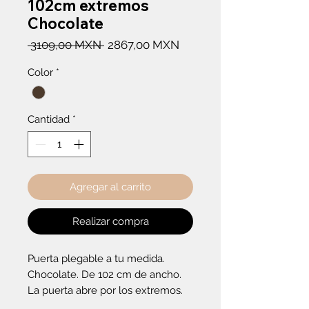
102cm extremos
Chocolate
Precio
Precio
 3109,00 MXN 
2867,00 MXN
de
Color
*
oferta
Cantidad
*
Agregar al carrito
Realizar compra
Puerta plegable a tu medida. 
Chocolate. De 102 cm de ancho. 
La puerta abre por los extremos.