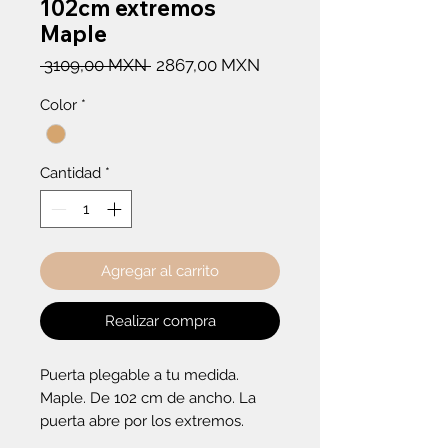
102cm extremos
Maple
Precio
Precio
 3109,00 MXN 
2867,00 MXN
de
Color
*
oferta
Cantidad
*
Agregar al carrito
Realizar compra
Puerta plegable a tu medida. 
Maple. De 102 cm de ancho. La 
puerta abre por los extremos.