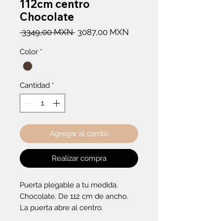
112cm centro
Chocolate
Precio
Precio
 3349,00 MXN 
3087,00 MXN
de
Color
*
oferta
Cantidad
*
Agregar al carrito
Realizar compra
Puerta plegable a tu medida. 
Chocolate. De 112 cm de ancho. 
La puerta abre al centro.