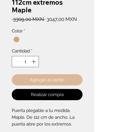
112cm extremos
Maple
Precio
Precio
 3309,00 MXN 
3047,00 MXN
de
Color
*
oferta
Cantidad
*
Agregar al carrito
Realizar compra
Puerta plegable a tu medida. 
Maple. De 112 cm de ancho. La 
puerta abre por los extremos.