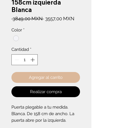
158cm izquierda
Blanca
Precio
Precio
 3849,00 MXN 
3557,00 MXN
de
Color
*
oferta
Cantidad
*
Agregar al carrito
Realizar compra
Puerta plegable a tu medida. 
Blanca. De 158 cm de ancho. La 
puerta abre por la izquierda.