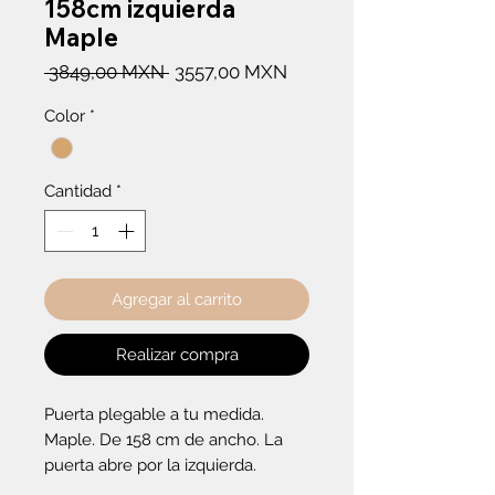
158cm izquierda
Maple
Precio
Precio
 3849,00 MXN 
3557,00 MXN
de
Color
*
oferta
Cantidad
*
Agregar al carrito
Realizar compra
Puerta plegable a tu medida. 
Maple. De 158 cm de ancho. La 
puerta abre por la izquierda.