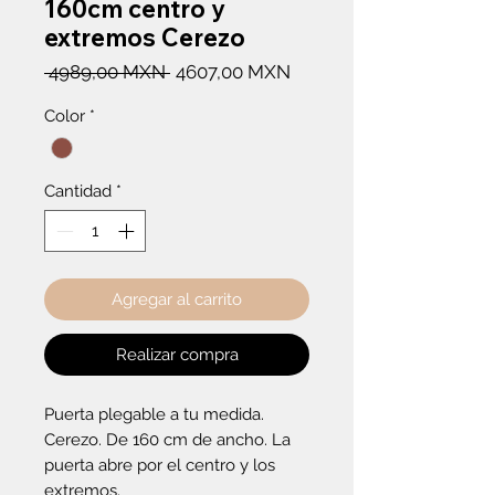
160cm centro y
extremos Cerezo
Precio
Precio
 4989,00 MXN 
4607,00 MXN
de
Color
*
oferta
Cantidad
*
Agregar al carrito
Realizar compra
Puerta plegable a tu medida. 
Cerezo. De 160 cm de ancho. La 
puerta abre por el centro y los 
extremos.