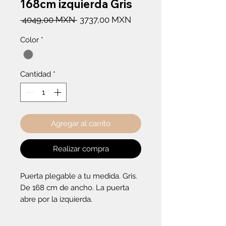
168cm izquierda Gris
Precio
Precio
 4049,00 MXN 
3737,00 MXN
de
Color
*
oferta
Cantidad
*
Agregar al carrito
Realizar compra
Puerta plegable a tu medida. Gris. 
De 168 cm de ancho. La puerta 
abre por la izquierda.