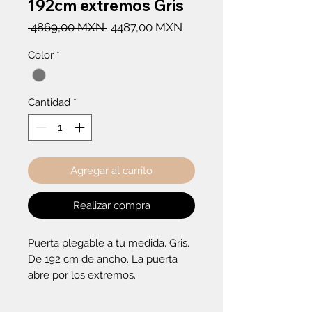
192cm extremos Gris
Precio
Precio
 4869,00 MXN 
4487,00 MXN
de
Color
*
oferta
Cantidad
*
Agregar al carrito
Realizar compra
Puerta plegable a tu medida. Gris. 
De 192 cm de ancho. La puerta 
abre por los extremos.