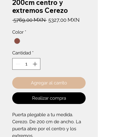
200cm centro y
extremos Cerezo
Precio
Precio
 5769,00 MXN 
5327,00 MXN
de
Color
*
oferta
Cantidad
*
Agregar al carrito
Realizar compra
Puerta plegable a tu medida. 
Cerezo. De 200 cm de ancho. La 
puerta abre por el centro y los 
extremos.