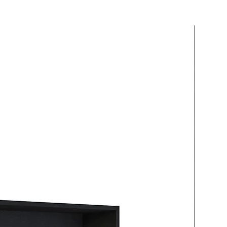
r dos o más productos y crees que
 mucho en armarlos.
ar tiempo y esfuerzo.