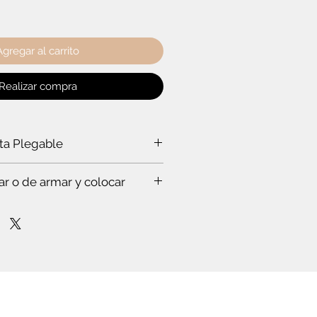
Agregar al carrito
Realizar compra
rta Plegable
a puerta plegable?
ar o de armar y colocar
a ti:
rabajar a un experto, que hace todo
s. Te vas a sorprender. Es que
stas en esto.
mpo para leer el instructivo
nfianza de cómo poner la puerta
lóset. O de cómo armar el mueble.