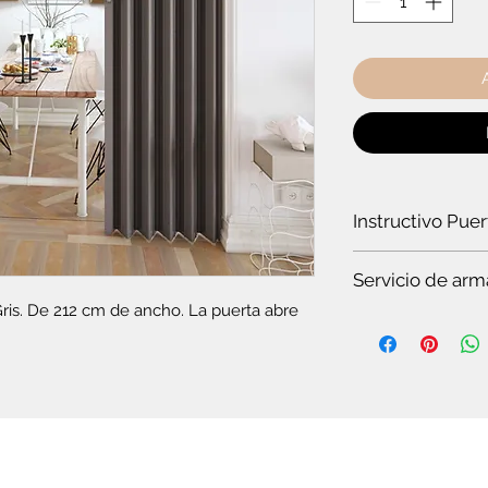
Instructivo Pue
¿Cómo instalar un
Servicio de arm
ris. De 212 cm de ancho. La puerta abre 
Es
te servicio es par
Si quieres ver t
en pocos minuto
somos especiali
Si no tienes tie
completo.
Si no tienes co
plegable o el c