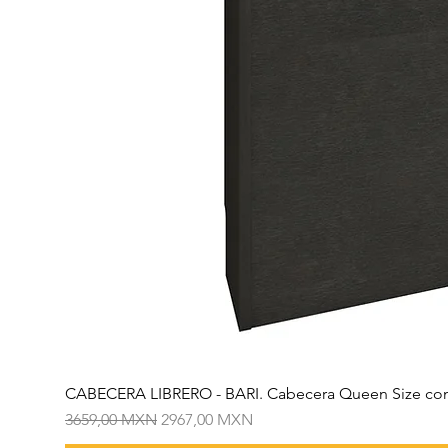
CABECERA LIBRERO - BARI. Cabecera Queen Size con
Precio
Precio de oferta
3659,00 MXN
2967,00 MXN