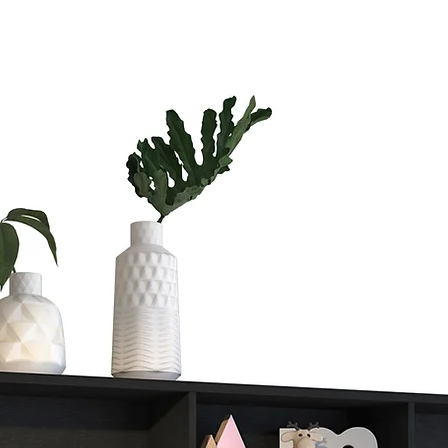
Si vas a compra
te vas a tardar
Si quieres ahorr