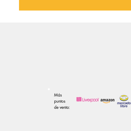
Más
puntos
de venta: