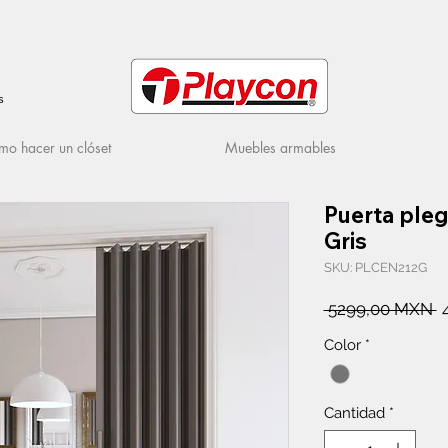
s
o hacer un clóset
Muebles armables
Puerta ple
Gris
SKU: PLCEN212G
P
 5299,00 MXN 
Color
*
Cantidad
*