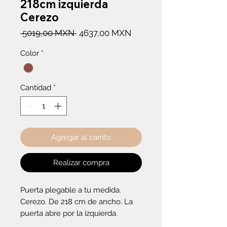
218cm izquierda
Cerezo
Precio
Precio
 5019,00 MXN 
4637,00 MXN
de
Color
*
oferta
Cantidad
*
Agregar al carrito
Realizar compra
Puerta plegable a tu medida. 
Cerezo. De 218 cm de ancho. La 
puerta abre por la izquierda.