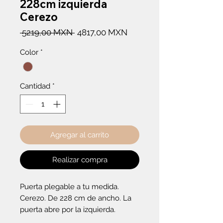
228cm izquierda
Cerezo
Precio
Precio
 5219,00 MXN 
4817,00 MXN
de
Color
*
oferta
Cantidad
*
Agregar al carrito
Realizar compra
Puerta plegable a tu medida. 
Cerezo. De 228 cm de ancho. La 
puerta abre por la izquierda.