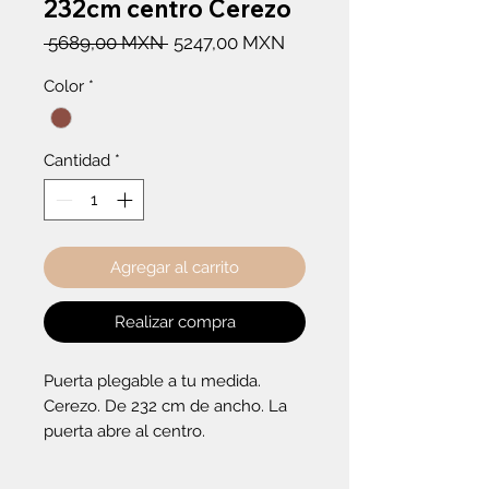
232cm centro Cerezo
Precio
Precio
 5689,00 MXN 
5247,00 MXN
de
Color
*
oferta
Cantidad
*
Agregar al carrito
Realizar compra
Puerta plegable a tu medida. 
Cerezo. De 232 cm de ancho. La 
puerta abre al centro.