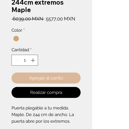
244cm extremos
Maple
Precio
Precio
 6039,00 MXN 
5577,00 MXN
de
Color
*
oferta
Cantidad
*
Agregar al carrito
Realizar compra
Puerta plegable a tu medida. 
Maple. De 244 cm de ancho. La 
puerta abre por los extremos.