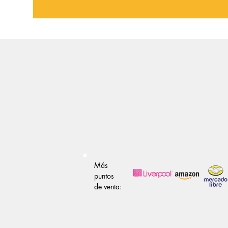
Más
puntos
de venta: