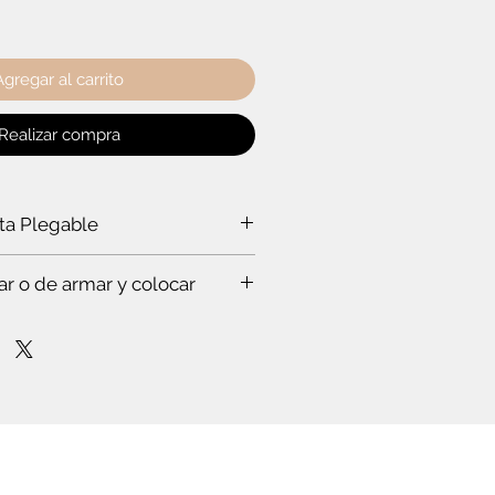
Agregar al carrito
Realizar compra
rta Plegable
a puerta plegable?
ar o de armar y colocar
a ti:
rabajar a un experto, que hace todo
s. Te vas a sorprender. Es que
stas en esto.
mpo para leer el instructivo
nfianza de cómo poner la puerta
lóset. O de cómo armar el mueble.