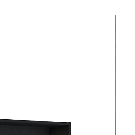
r dos o más productos y crees que
 mucho en armarlos.
ar tiempo y esfuerzo.