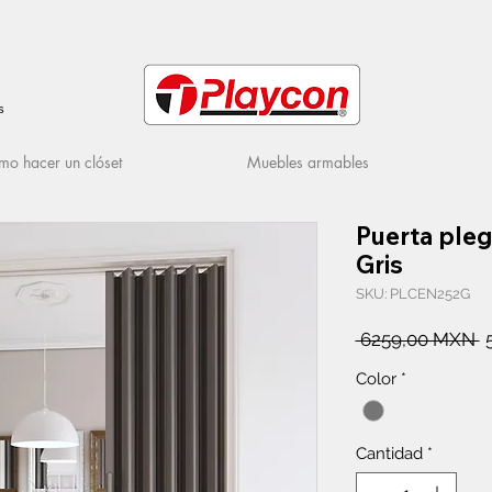
s
o hacer un clóset
Muebles armables
Puerta ple
Gris
SKU: PLCEN252G
P
 6259,00 MXN 
Color
*
Cantidad
*