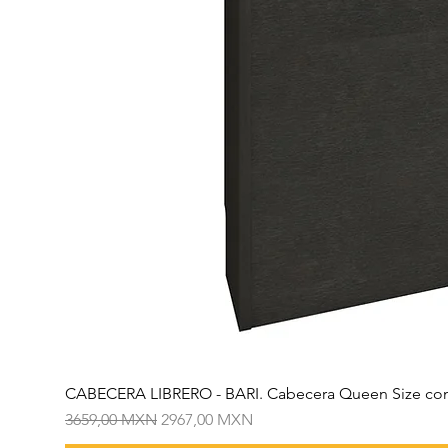
CABECERA LIBRERO - BARI. Cabecera Queen Size con
Precio
Precio de oferta
3659,00 MXN
2967,00 MXN