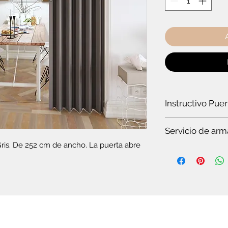
Instructivo Pue
¿Cómo instalar un
Servicio de arm
ris. De 252 cm de ancho. La puerta abre 
Es
te servicio es par
Si quieres ver t
en pocos minuto
somos especiali
Si no tienes tie
completo.
Si no tienes co
plegable o el c