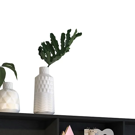
Si vas a compra
te vas a tardar
Si quieres ahorr