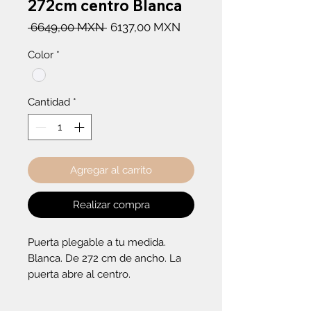
272cm centro Blanca
Precio
Precio
 6649,00 MXN 
6137,00 MXN
de
Color
*
oferta
Cantidad
*
Agregar al carrito
Realizar compra
Puerta plegable a tu medida. 
Blanca. De 272 cm de ancho. La 
puerta abre al centro.